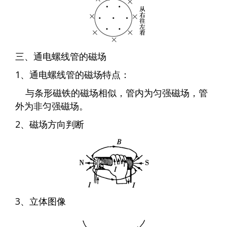
三、通电螺线管的磁场
1、通电螺线管的磁场特点：
与条形磁铁的磁场相似，管内为匀强磁场，管
外为非匀强磁场。
2、磁场方向判断
3、立体图像