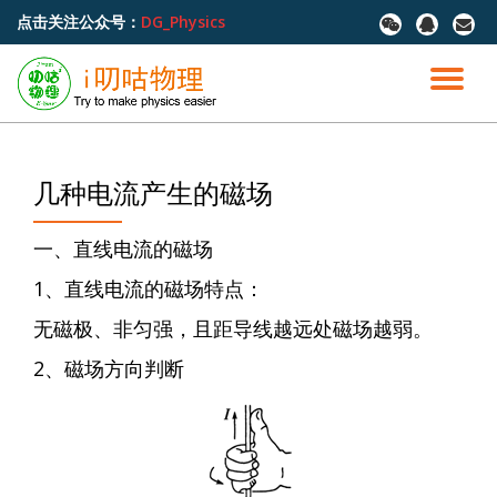
点击关注公众号：
DG_Physics
fa-
fa-
fa-
wechat
qq
envel
跳
至
切
内
容
换
导
几种电流产生的磁场
航
一、直线电流的磁场
1、直线电流的磁场特点：
无磁极、非匀强，且距导线越远处磁场越弱。
2、磁场方向判断