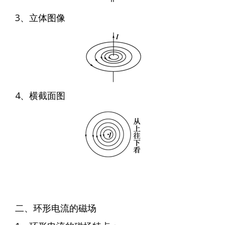
3、立体图像
4、横截面图
二、环形电流的磁场