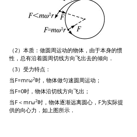
（2）本质：做圆周运动的物体，由于本身的惯
性，总有沿着圆周切线方向飞出去的倾向．
（3）受力特点：
2
当F=mrω
时，物体做匀速圆周运动；
当F=0时，物体沿切线方向飞出；
2
当F＜mrω
时，物体逐渐远离圆心，F为实际提
供的向心力．如上图所示．