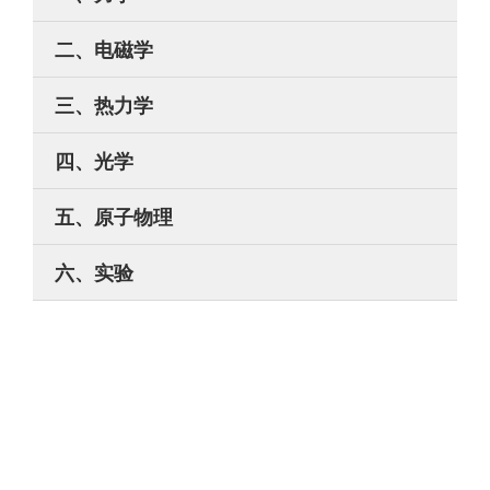
二、电磁学
三、热力学
四、光学
五、原子物理
六、实验