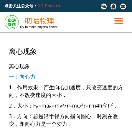
点击关注公众号：
DG_Physics
fa-
fa-
fa-
wechat
qq
envel
跳
至
切
内
容
换
导
离心现象
航
离心现象
一：向心力
1．作用效果：产生向心加速度，只改变速度的方
向，不改变速度的大小．
2
2
2
2
2．大小：F
=ma
=mv
/r=mω
r=rm4π
/T
．
n
n
3．方向：总是沿半径方向指向圆心，时刻在改
变，即向心力是一个变力．