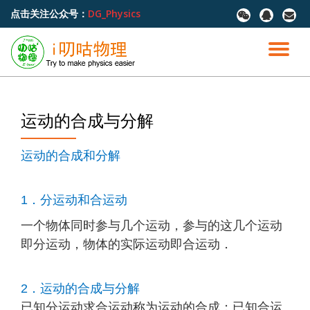
点击关注公众号：
DG_Physics
fa-
fa-
fa-
wechat
qq
envel
跳
至
切
内
容
换
导
运动的合成与分解
航
运动的合成和分解
1．分运动和合运动
一个物体同时参与几个运动，参与的这几个运动
即分运动，物体的实际运动即合运动．
2．运动的合成与分解
已知分运动求合运动称为运动的合成；已知合运