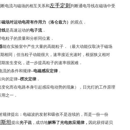
左手定则
判断电流与磁场的相互关系和
判断通电导线在磁场中受
和
磁场对运动电荷有作用力（洛仑兹力）
的观点．
射线
是高速运动的
电子流
．
带电粒子的质量和分析同位素．
器
能在实验室中产生大量的高能粒子．（最大动能仅取决于磁场
周期相同；但当粒子动能很大，速率接近光速时，根据狭义相对
周期发生变化，进一步提高粒子的速率很困难．
电流的条件和规律–
电磁感应定律
．
方向的定律–
楞次定律
．
流变化而在电路本身引起感应电动势的现象），日光灯的工作原理
应用之一．
射规律提出：电磁波的发射和吸收不是连续的，而是一份一份
因斯坦
提出
光子说
，成功地
解释了光电效应规律，
因此获得诺贝