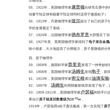
尔物理奖．
康普顿
55、1922年，美国物理学家
在研究石墨中的
动量守恒定律和能量守恒定律同时适用于微观粒子）
玻尔
56、1913年，丹麦物理学家
提出了自己的原子
学的发展奠定了基础．
德布罗意
57、1924年，法国物理学家
大胆预言了实
58、1927年美、英两国物理学家得到了
电子束在金属
响小很多，大大地提高了分辨能力，质子显微镜的分
四、原子物理学
普里克
59、1858年，德国科学家
发现了一种奇妙的
汤姆生
电子
60、1906年，英国物理学家
发现
，获
密立根
油滴实验
61、1913年，美国物理学家
通过
汤姆生
62、1897年，
利用阴极射线管发现了电子，
卢瑟福
63、1909-1911年，英国物理学家
和助手们
-15
果估计
原子核直径数量级为
10
m
．
1919年，卢瑟福用α粒子轰击氮核，第一次实现了
原