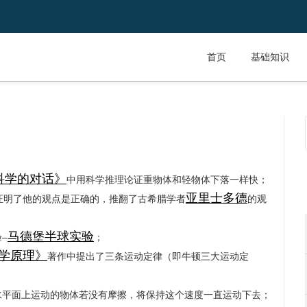
首页
基础知识
科学的对话》
中用科学推理论证重物体和轻物体下落一样快；
亚里士多德
证明了他的观点是正确的，推翻了古希腊学者
的观
马德堡半球实验
–
；
学原理》
著作中提出了三条运动定律（即牛顿三大运动定
水平面上运动的物体若没有摩擦，将保持这个速度一直运动下去；