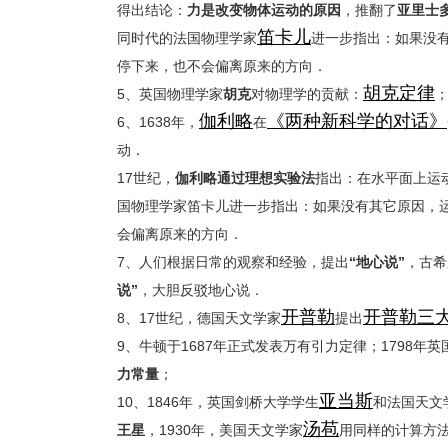
得出结论：
力是改变物体运动的原因
，推翻了
亚里士
笛卡儿
同时代的法国物理学家
进一步指出：如果没
停下来，也不会偏离原来的方向．
胡克定律
5、英国物理学家
胡克
对物理学的贡献：
伽利略
《两种新科学的对话》
6、1638年，
在
动．
17世纪，
伽利略通过理想实验法
指出：在水平面上运
国物理学家笛卡儿进一步指出：如果没有其它原因，
会偏离原来的方向．
7、人们根据日常的观察和经验，提出
“
地心说
”
，古希
说
”
，大胆反驳地心说．
开普勒
开普勒三
8、17世纪，德国天文学家
提出
9、牛顿于1687年正式发表万有引力定律；1798年
力常量
；
亚当斯
10、1846年，英国剑桥大学学生
和法国天文
汤苞
王星
，1930年，美国天文学家
用同样的计算方