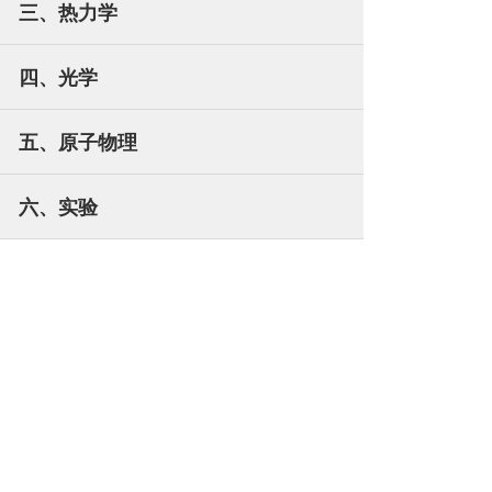
三、热力学
四、光学
五、原子物理
六、实验