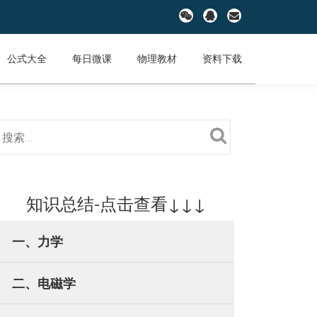
fa-
fa-
fa-
wechat
qq
envelope
公式大全
每日微课
物理教材
资料下载
知识总结-点击查看↓↓↓
一、力学
二、电磁学