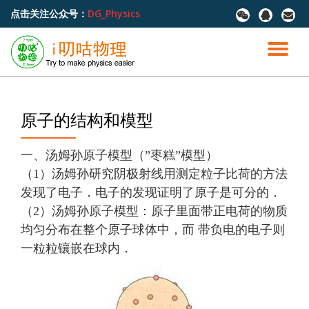
点击关注公众号：
DG_Physics
fa-
fa-
fa-
wechat
qq
envel
跳
至
切
内
容
换
导
原子的结构和模型
航
一、汤姆孙原子模型（”枣糕”模型）
（1）汤姆孙研究阴极射线用测定粒子比荷的方法
发现了电子．电子的发现证明了原子是可分的．
（2）汤姆孙原子模型：原子里面带正电荷的物质
均匀分布在整个原子球体中，而 带负电的电子则
一粒粒镶嵌在球内．