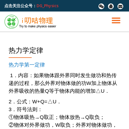
点击关注公众号：
DG_Physics
fa-
fa-
fa-
wechat
qq
envel
跳
至
切
内
容
换
导
热力学定律
航
热力学第一定律
1．内容：如果物体跟外界同时发生做功和热传
递的过程，那么外界对物体做的功W加上物体从
外界吸收的热量Q等于物体内能的增加△U．
2．公式：W+Q=△U．
3．符号法则：
①物体吸热→Q取正；物体放热→Q取负；
②物体对外界做功，W取负；外界对物体做功，