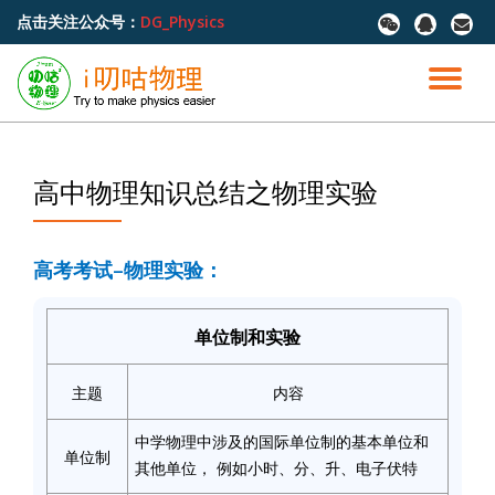
点击关注公众号：
DG_Physics
fa-
fa-
fa-
wechat
qq
envel
跳
至
切
内
容
换
导
高中物理知识总结之物理实验
航
高考考试–物理实验：
单位制和实验
主题
内容
中学物理中涉及的国际单位制的基本单位和
单位制
其他单位， 例如小时、分、升、电子伏特