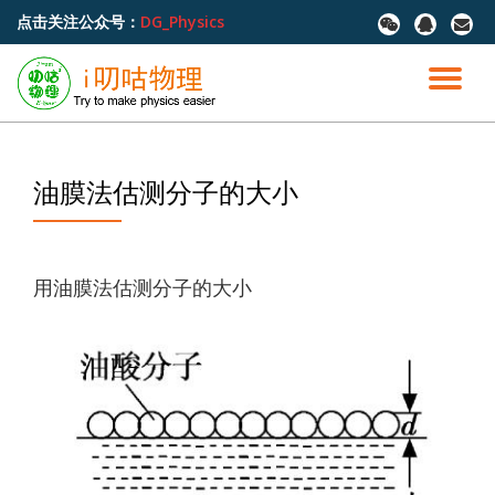
点击关注公众号：
DG_Physics
fa-
fa-
fa-
wechat
qq
envel
跳
至
切
内
容
换
导
油膜法估测分子的大小
航
用油膜法估测分子的大小