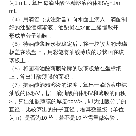
为1 mL，算出每滴油酸酒精溶液的体积V
=1/n
0
mL
（4）用滴管（或注射器）向水面上滴入一滴配制
好的油酸酒精溶液，油酸就在水面上慢慢散开，
形成单分子油膜．
（5）待油酸薄膜形状稳定后，将一块较大的玻璃
板盖在浅盘上，用彩笔将油酸薄膜的形状画在玻
璃板上．
（6）将画有油酸薄膜轮廓的玻璃板放在坐标纸
上，算出油酸薄膜的面积．
（7）据油酸酒精溶液的浓度，算出一滴溶液中纯
油酸的体积V，据一滴油酸的体积V和薄膜的面积
S，算出油酸薄膜的厚度d=V/S，即为油酸分子的
直径．比较算出的分子直径，看其数量级（单位
-10
-10
为m）是否为10
，若不是10
需重做实验．