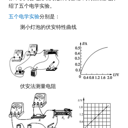
绍了五个电学实验。
五个电学实验
分别是：
测小灯泡的伏安特性曲线
伏安法测量电阻