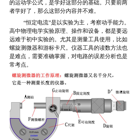
的运动学公式，是学好这部分的基础。只要前两
者学好了，那么这部分内容并不难。
“恒定电流”是以实验为主，考察动手能力。
高中物理电学实验原理、操作和设备，都是要远
远难于初中实验的。尤其是测量工具使用，比如
螺旋测微器和游标卡尺。仪器工具的读数方法也
是难点，需要准确掌握，对电路的误差分析也是
常考点。