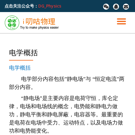
点击关注公众号：
DG_Physics
fa-
fa-
fa-
wechat
qq
envel
跳
至
切
内
容
换
导
电学概括
航
电学概括
电学部分内容包括”静电场”与 “恒定电流”两
部分内容。
“静电场”是主要内容是电荷守恒，库仑定
律，电场和电场线的概念，电势能和静电力做
功，静电平衡和静电屏蔽，电容器等。最重要的
是电荷在电场中受力、运动特点，以及电场力做
功和电势能变化。