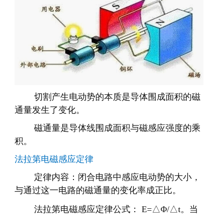
切割产生电动势的本质是导体围成面积的磁
通量发生了变化。
磁通量是导体线围成面积与磁感应强度的乘
积。
法拉第电磁感应定律
定律内容：闭合电路中感应电动势的大小，
与通过这一电路的磁通量的变化率成正比。
法拉第电磁感应定律公式：
E=△Φ/△t
。当