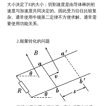
大小决定了E的大小；切割速度是由导体棒的初
速度与加速度共同决定的。因此受力往往比较复
杂。通常使用牛顿第二定律不方便求解。通常需
要使用功能关系。
2.能量转化的问题