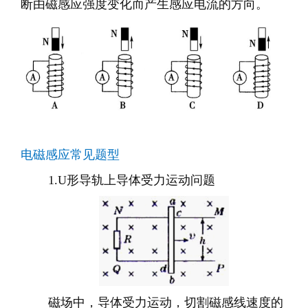
断由磁感应强度变化而产生感应电流的方向。
电磁感应常见题型
1.U形导轨上导体受力运动问题
磁场中，导体受力运动，切割磁感线速度的