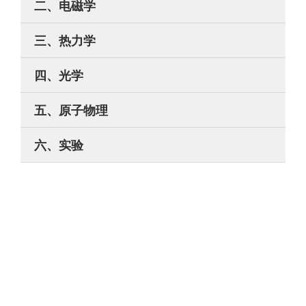
二、电磁学
三、热力学
四、光学
五、原子物理
六、实验