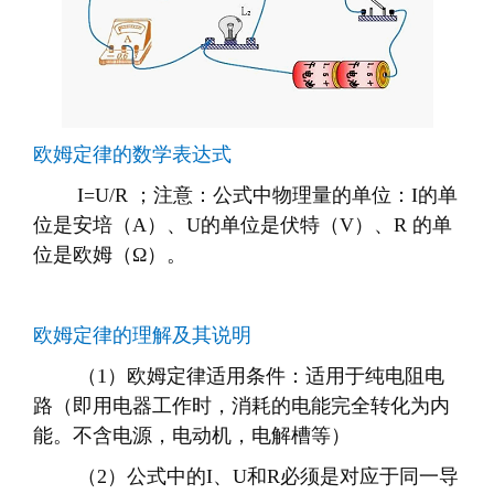
欧姆定律的数学表达式
I=U/R
；注意：公式中物理量的单位：
I
的单
位是安培（
A
）、
U
的单位是伏特（
V
）、
R
的单
位是欧姆（Ω）。
欧姆定律的理解及其说明
（
1
）欧姆定律适用条件：适用于纯电阻电
路（即用电器工作时，消耗的电能完全转化为内
能。不含电源，电动机，电解槽等）
（
2
）公式中的
I
、
U
和
R
必须是对应于同一导