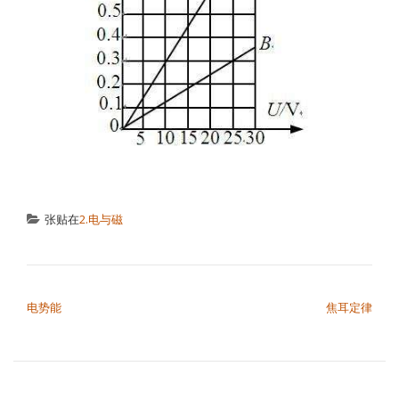
张贴在
2.电与磁
文章导航
电势能
焦耳定律