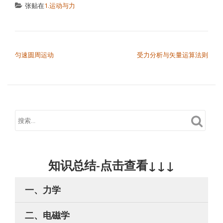
张贴在
1.运动与力
文章导航
匀速圆周运动
受力分析与矢量运算法则
知识总结-点击查看↓↓↓
一、力学
二、电磁学