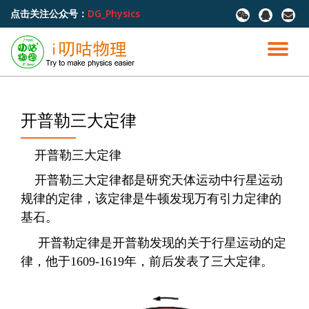
点击关注公众号：
DG_Physics
fa-
fa-
fa-
wechat
qq
envel
跳
至
切
内
容
换
导
开普勒三大定律
航
开普勒三大定律
开普勒三大定律都是研究天体运动中行星运动
规律的定律，该定律是牛顿发现万有引力定律的
基石。
开普勒定律是开普勒发现的关于行星运动的定
律，他于1609-1619年，前后发表了三大定律。