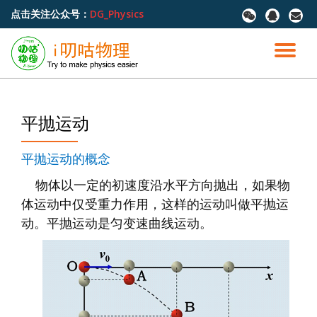
点击关注公众号：
DG_Physics
fa-
fa-
fa-
wechat
qq
envel
跳
至
切
内
容
换
导
平抛运动
航
平抛运动的概念
物体以一定的初速度沿水平方向抛出，如果物
体运动中仅受重力作用，这样的运动叫做平抛运
动。平抛运动是匀变速曲线运动。