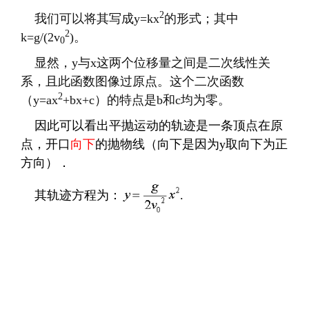
2
我们可以将其写成
y=kx
的形式；其中
2
k=g/(2v
)
。
0
显然，
y
与
x
这两个位移量之间是二次线性关
系，且此函数图像过原点。这个二次函数
2
（
y=ax
+bx+c
）的特点是
b
和
c
均为零。
因此可以看出平抛运动的轨迹是一条顶点在原
点，开口
向下
的抛物线（向下是因为
y
取向下为正
方向）．
其轨迹方程为：
.