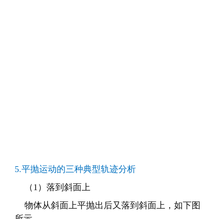
5.
平抛运动的三种典型轨迹分析
（
1
）落到斜面上
物体从斜面上平抛出后又落到斜面上，如下图
所示
需写出唯一方程，这种情况下在落点满足
y
和
x
的比例，等于斜面倾角θ的正切值。