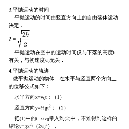
3.
平抛运动的时间
平抛运动的时间由竖直方向上的自由落体运动
决定．
平抛运动在空中的运动时间仅与下落的高度
h
有关，与初速度
v
无关．
0
4.
平抛运动的轨迹
做平抛运动的物体，在水平与竖直两个方向上
的位移公式如下：
水平方向
x=v
t
；（
1
）
0
2
竖直方向
y=
½
gt
；（
2
）
把
(1)
中的
t=x/v
带入到
(2)
中，不难得到这样的
0
2
2
结论
y=gx
/
（
2v
），
0