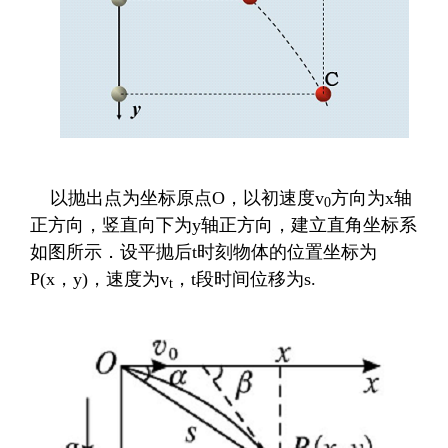
以抛出点为坐标原点
O
，以初速度
v
方向为
x
轴
0
正方向，竖直向下为
y
轴正方向，建立直角坐标系
如图所示．设平抛后
t
时刻物体的位置坐标为
P(x
，
y)
，速度为
v
，
t
段时间位移为
s.
t