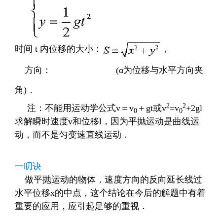
时间
t
内位移的大小：
，
方向：
(
α为位移与水平方向夹
角
)
．
2
2
注：不能用运动学公式
v
＝
v
＋
gt
或
v
=v
+2gl
0
0
求解瞬时速度
v
和位移
l
，因为平抛运动是曲线运
动，而不是匀变速直线运动．
一叨诀
做平抛运动的物体，速度方向的反向延长线过
水平位移
x
的中点，这个结论在今后的解题中有着
重要的应用，应引起足够的重视．