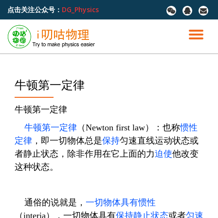
点击关注公众号：
DG_Physics
fa-
fa-
fa-
wechat
qq
envel
跳
至
切
内
容
换
导
牛顿第一定律
航
牛顿第一定律
牛顿第一定律
（
Newton first law
）：也称
惯性
定律
，即一切物体总是
保持
匀速直线运动状态或
者静止状态，除非作用在它上面的力
迫使
他改变
这种状态。
通俗的说就是，
一切物体具有惯性
（
interia
），一切物体具有
保持静止状态
或者
匀速