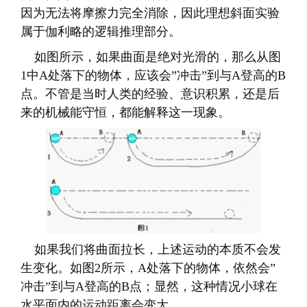
来的机械能守恒，都能解释这一现象。
如果我们将曲面拉长，上述运动的本质不会发
生变化。如图
2
所示，
A
处落下的物体，依然会”
冲击”到与
A
登高的
B
点；显然，这种情况小球在
水平面内的运动距离会变大。
如果我们继续把曲面拉长，当足够远时（接近
无穷远处），上述运动的本质不会发生变化。如
图
3
所示，
A
处落下的物体，依然会”冲击”到与
A
登高的
B
点；只不过
B
点太远了，小球就要运动很