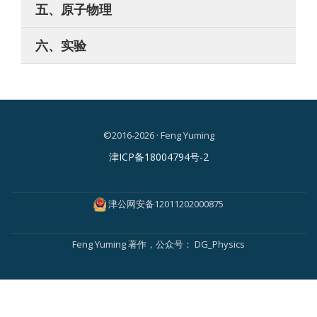
©2016-2026 · Feng Yuming
二
津ICP备18004794号-2
级
菜
津公网安备12011202000875
单
Feng Yuming
著作，公众号：
DG_Physics