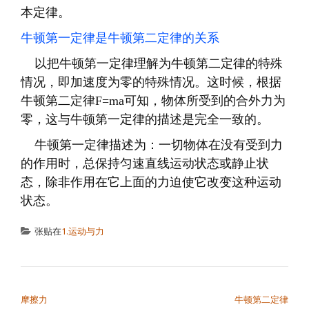
牛顿第二定律
F=ma
可知，物体所受到的合外力为
零，这与牛顿第一定律的描述是完全一致的。
牛顿第一定律描述为：一切物体在没有受到力
的作用时，总保持匀速直线运动状态或静止状
态，除非作用在它上面的力迫使它改变这种运动
状态。
张贴在
1.运动与力
文章导航
摩擦力
牛顿第二定律