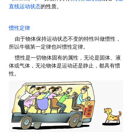
直线运动状态
的性质。
惯性定律
由于物体保持运动状态不变的特性叫做惯性，
所以牛顿第一定律也叫惯性定律。
惯性是一切物体固有的属性，无论是固体、液
体或气体，无论物体是运动还是静止，都具有惯
性。