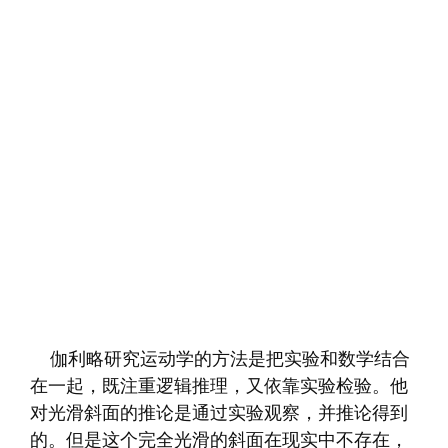
伽利略研究运动学的方法是把实验和数学结合
在一起，既注重逻辑推理，又依靠实验检验。他
对光滑斜面的推论是通过实验观察，并推论得到
的。
但是这个完全光滑的斜面在现实中不存在，
因为无法将摩擦力完全消除，因此理想斜面实验
属于伽利略的逻辑推理部分。
如图所示，如果曲面是绝对光滑的，那么从图
1
中
A
处落下的物体，应该会”冲击”到与
A
登高的
B
点。不管是当时人类的经验、意识积累，还是后