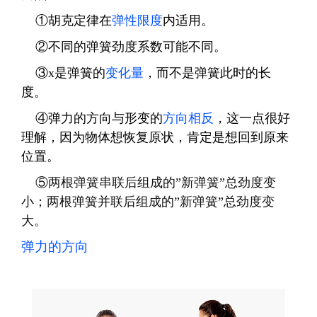
①胡克定律在
弹性限度
内适用。
②不同的弹簧劲度系数可能不同。
③
x
是弹簧的
变化量
，而不是弹簧此时的长
度。
④弹力的方向与形变的
方向相反
，这一点很好
理解，因为物体想恢复原状，肯定是想回到原来
位置。
⑤两根弹簧串联后组成的”新弹簧”总劲度变
小；两根弹簧并联后组成的”新弹簧”总劲度变
大。
弹力的方向