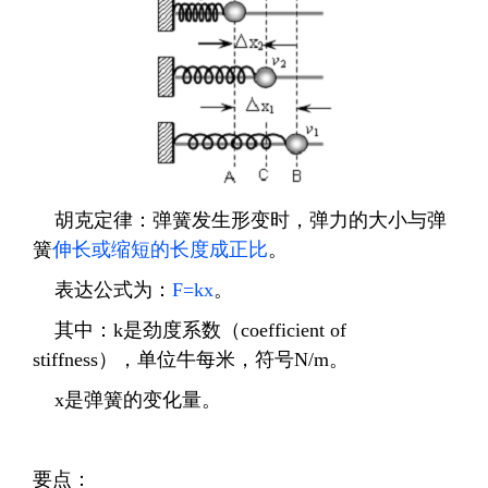
胡克定律：弹簧发生形变时，弹力的大小与弹
簧
伸长或缩短的长度成正比
。
表达公式为：
F=kx
。
其中：
k
是劲度系数（
coefficient of
stiffness
），单位牛每米，符号
N/m
。
x
是弹簧的变化量
。
要点：