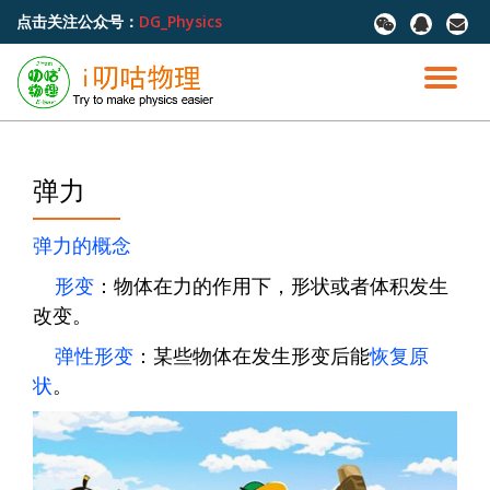
点击关注公众号：
DG_Physics
fa-
fa-
fa-
wechat
qq
envel
跳
至
切
内
容
换
导
弹力
航
弹力的概念
形变
：物体在力的作用下，形状或者体积发生
改变。
弹性形变
：某些物体在发生形变后能
恢复原
状
。