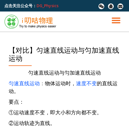
点击关注公众号：
DG_Physics
fa-
fa-
fa-
wechat
qq
envel
跳
至
切
内
容
换
导
【对比】匀速直线运动与匀加速直线
运动
航
匀速直线运动与匀加速直线运动
匀速直线运动
：
物体运动时，
速度不变
的直线运
动。
要点：
①运动速度不变，即大小和方向都不变。
②运动轨迹为直线。