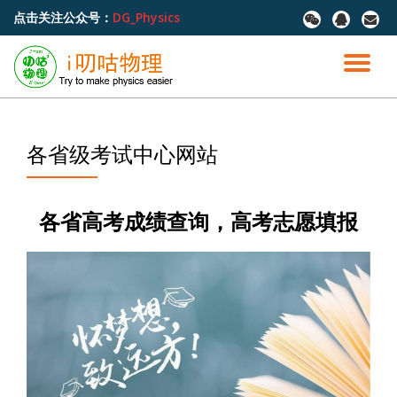
点击关注公众号：
DG_Physics
fa-
fa-
fa-
wechat
qq
envel
跳
至
切
内
容
换
导
各省级考试中心网站
航
各省高考成绩查询，高考志愿填报